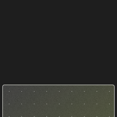
Tous les architectes n'ont pas de charte
graphique, pourtant c'est un élément
indispensable pour construire un site internet
avec une identité forte et communiquer de
manière harmonieuse. Nous vous accompagnons
dans la création de votre charte graphique, puis
la déclinons sur votre site vitrine.