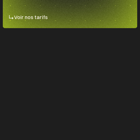
Voir nos tarifs
Pour développer votre clientèle et générer
de nouvelles opportunités pour votre cabinet
d'architecture, vous devez construire une
vitrine en ligne qui présente vos méthodes,
vos travaux et vos projets.
Rassurer
les prospects qui cherchent des
informations sur votre cabinet
Mettre en valeur
vos expertises et attirer
des talents