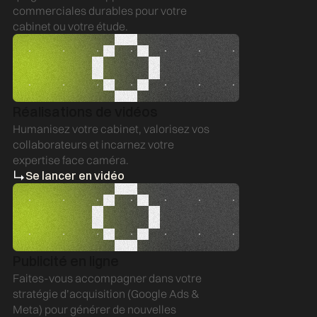
e
b
commerciales durables pour votre
cabinet ou votre étude.
Réalisations de vidéos
e
Humanisez votre cabinet, valorisez vos
collaborateurs et incarnez votre
b
expertise face caméra.
Se lancer en vidéo
Publicité en ligne
Faites-vous accompagner dans votre
stratégie d’acquisition (Google Ads &
Meta) pour générer de nouvelles