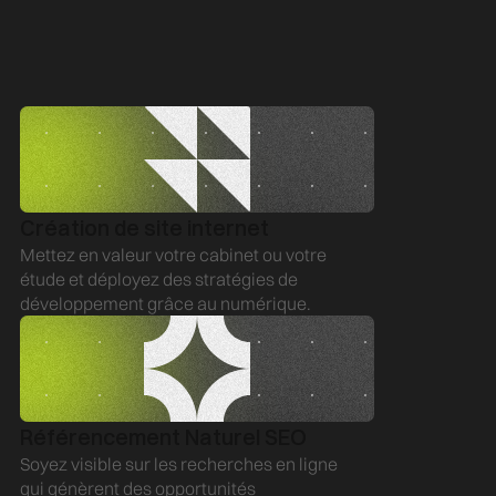
b
Création de site internet
e
Mettez en valeur votre cabinet ou votre
b
étude et déployez des stratégies de
développement grâce au numérique.
Référencement Naturel SEO
Soyez visible sur les recherches en ligne
qui génèrent des opportunités