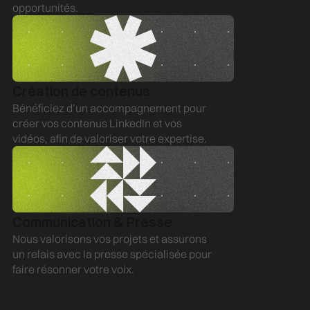
e
b
opportunités.
Création de contenus
e
Bénéficiez d’un accompagnement pour
b
créer vos contenus LinkedIn et vos
vidéos, afin de valoriser votre expertise.
Communication & Presse
Nous valorisons vos projets et assurons
un relais avec la presse spécialisée pour
faire résonner votre voix.