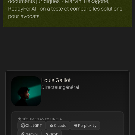
documents juridiques ? Marvin, Hexagone,
ReadyForAI : on a testé et comparé les solutions
pour avocats.
Louis Gaillot
Directeur général
RÉSUMER AVEC UNE IA
ChatGPT
Claude
Perplexity
Gemini
Grok