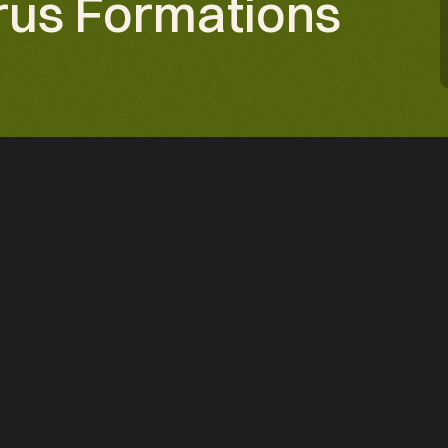
urus Formations
PROJET
Fleurus Formations, le renou
formation pour les avocats
MÉTIER