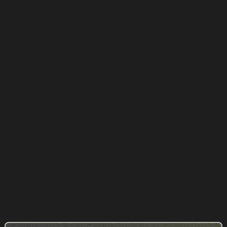
NOVLAW, refonte d'un site de 1 000
pages sans perte de référencement
AVOCAT
Refonte et développement du site de
JUM Advisory
EXPERT-COMPTABLE
Nos réalisations