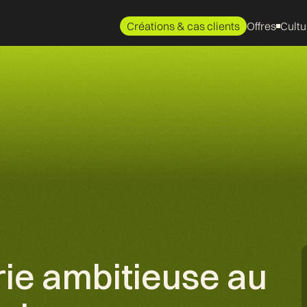
Créations & cas clients
Offres
Cultu
erie ambitieuse au