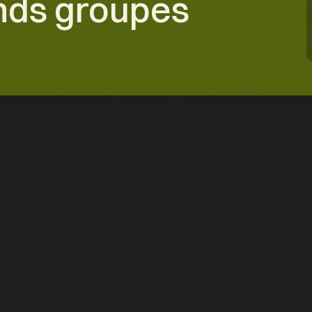
nds groupes
PROJET
Afixen, l’ingénierie ambitieu
grands groupes
MÉTIER