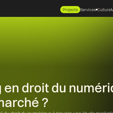
Projects
Services
Culture
M
 en droit du numér
marché ?