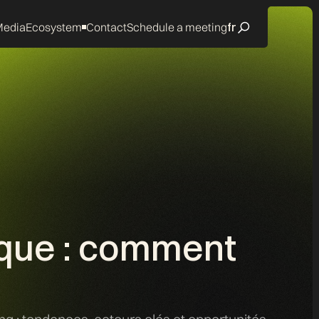
edia
Ecosystem
Contact
Schedule a meeting
fr
ique : comment