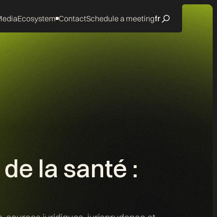
edia
Ecosystem
Contact
Schedule a meeting
fr
de la santé :