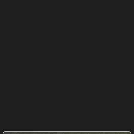
d
Étude marketing en expertise comptable :
comment comprendre le marché ?
GUIDES
01.07.2026
All our items