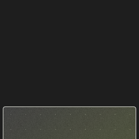
Budget marketing d'un cabinet : combien
investir et où ?
ARTICLES
06.08.2026
Congés : la checklist marketing de l'été pour
votre cabinet
ARTICLES
30.07.2026
Tous nos articles