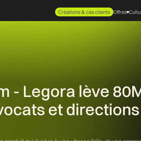
Créations & cas clients
Offres
Cultu
m - Legora lève 80M
vocats et directions