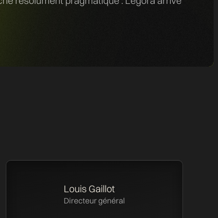
roche résolument pragmatique : Legora arrive
Louis Gaillot
Directeur général