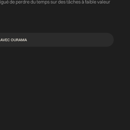
tigué de perdre du temps sur des tâches à faible valeur
R AVEC OURAMA
R AVEC OURAMA
Paul Benelli - MYM au-delà de l'image |
Directeur Juridique
PODCASTS
04.06.2026