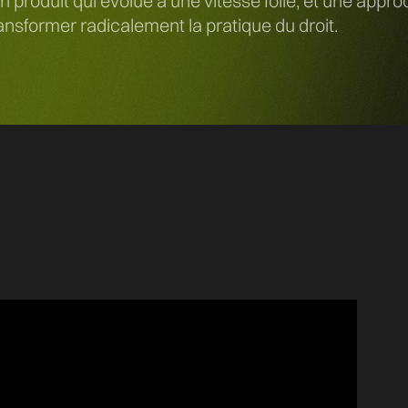
un produit qui évolue à une vitesse folle, et une app
ansformer radicalement la pratique du droit.