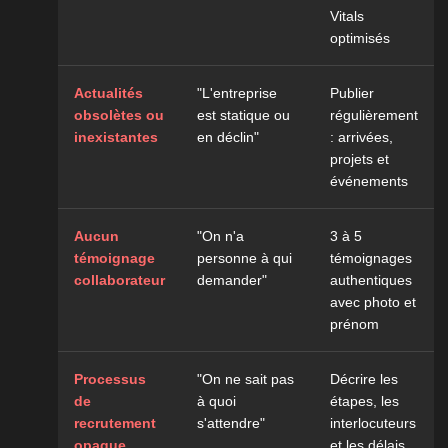
Vitals
optimisés
Actualités
"L'entreprise
Publier
obsolètes ou
est statique ou
régulièrement
inexistantes
en déclin"
: arrivées,
projets et
événements
Aucun
"On n'a
3 à 5
témoignage
personne à qui
témoignages
collaborateur
demander"
authentiques
avec photo et
prénom
Processus
"On ne sait pas
Décrire les
de
à quoi
étapes, les
recrutement
s'attendre"
interlocuteurs
opaque
et les délais