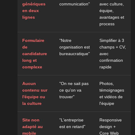
génériques
communication"
avec culture,
en deux
équipe,
lignes
avantages et
process
Formulaire
"Notre
Simplifier à 3
de
organisation est
champs + CV,
candidature
bureaucratique"
avec
long et
confirmation
complexe
rapide
Aucun
"On ne sait pas
Photos,
contenu sur
ce qu'on va
témoignages
l'équipe ou
trouver"
et vidéos de
la culture
l'équipe
Site non
"L'entreprise
Responsive
adapté au
est en retard"
design +
mobile
Core Web