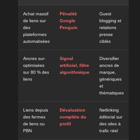
Achat massif
Pénalité
Guest
de liens sur
Google
blogging et
des
Penguin
relations
plateformes
presse
automatisées
ciblés
d
Ancres sur-
Signal
Diversifier
optimisées
artificiel, filtre
ancres de
sur 80 % des
algorithmique
marque,
liens
génériques
et
thématiques
Liens depuis
Dévaluation
Netlinking
des fermes
complète du
éditorial sur
de liens ou
profil
des sites à
PBN
trafic réel