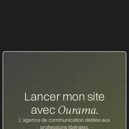
par profession : ce qu'il est possible (ou non) de
faire en marketing et communication en 2026
ARTICLES
23.07.2026
Tous nos articles
Lancer mon site
avec
Ourama.
L'agence de communication dédiée aux
professions libérales.