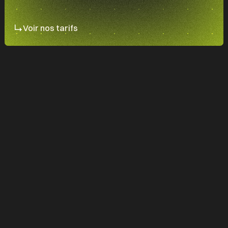
Voir nos tarifs
With the development of start-ups and
legaltechs, accounting firms sometimes
struggle to develop their clientele. Whether
you are discovered online or recommended,
your added value must be highlighted through
your website. You are not a simple
accountant but the financial partner of your
customers, this must be highlighted on your
window.
Rassurer
les prospects qui cherchent des