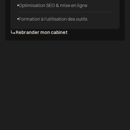
Optimisation SEO & mise en ligne
Formation à l'utilisation des outils
Rebrander mon cabinet
CHARTERED ACCOUNTANTS
As an agency specialized
in regulated professions,
we support accountants in