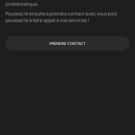
problématique.
Poussez le ensuite à prendre contact avec vous puis
poussez le à faire appel à vos services !
PRENDRE CONTACT
PRENDRE CONTACT
Budget marketing d'un cabinet : combien
investir et où ?
ARTICLES
06.08.2026